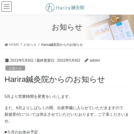
コ
ナ
ン
ビ
テ
ゲ
ン
ー
お知らせ
ツ
シ
に
ョ
移
ン
HOME
お知らせ
Harira鍼灸院からのお知らせ
動
に
移
動
2022年5月8日
/ 最終更新日 :
2022年5月8日
admin
お知らせ
Harira鍼灸院からのお知らせ
5月より営業時間を変更をいたします。
また、6月よりしばらくの間、出産準備に入らせていただきますので、
新規受付については停止させていただいたおります。ご了承くださいま
せ。
■５月のお休み予定